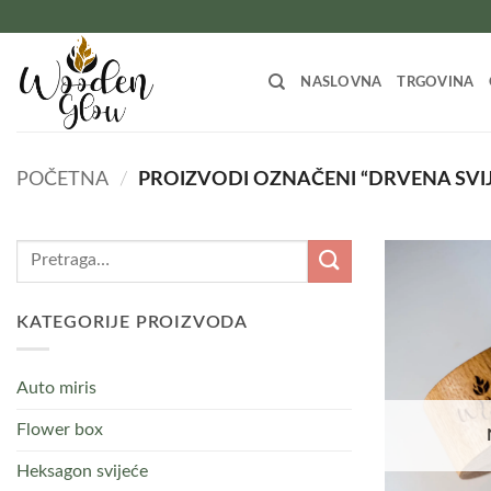
Skip
to
content
NASLOVNA
TRGOVINA
POČETNA
/
PROIZVODI OZNAČENI “DRVENA SVI
Pretraži:
KATEGORIJE PROIZVODA
Auto miris
Flower box
Heksagon svijeće