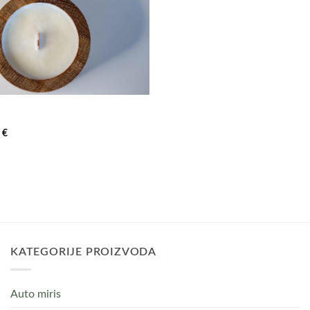
Raspon
0
€
cijena:
od
15,00 €
do
17,00 €
KATEGORIJE PROIZVODA
Auto miris