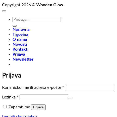
Copyright 2026 ©
Wooden Glow.
Pretraži:
Naslovna
Trgovina
O nama
Novosti
Kontakt
Prijava
Newsletter
Prijava
Obvezno
Korisničko ime ili adresa e-pošte
*
Obvezno
Lozinka
*
Zapamti me
Prijava
Izgubili ste lozinku?