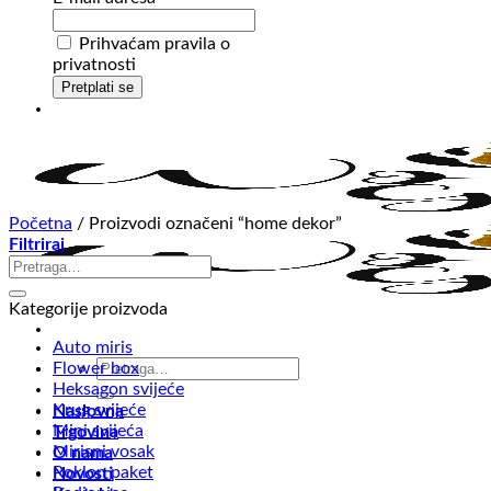
Prihvaćam pravila o
privatnosti
Početna
/
Proizvodi označeni “home dekor”
Filtriraj
Pretraži:
Kategorije proizvoda
Auto miris
Pretraži:
Flower box
Heksagon svijeće
Krug svijeće
Naslovna
Mini svijeća
Trgovina
Mirisni vosak
O nama
Poklon paket
Novosti