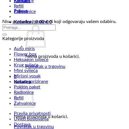
Radionice
Kontakt
Refill
Prijava
Zahvalnice
Nisu pronađeni proizvodi koji odgovaraju vašem odabiru.
Košarica /
0,00
€
0
Kategorije proizvoda
Auto miris
Flower box
Nema proizvoda u košarici.
Heksagon svijeće
Krug svijeće
Povratak u trgovinu
Mini svijeća
Mirisni vosak
0
Nekategorizirane
Košarica
Poklon paket
Radionice
Refill
Zahvalnice
Pravila privatnosti
Nema proizvoda u košarici.
Uvjeti poslovanja
Dostava
Povratak u trgovinu