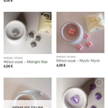
6,00
€
Add to
Add to
wishlist
wishlist
MIRISNI VOSAK
MIRISNI VOSAK
Mirisni vosak – Mystic Myrrh
Mirisni vosak – Midnight Ride
6,00
€
6,00
€
Add to
Add to
wishlist
wishlist
NEMA NA ZALIHI