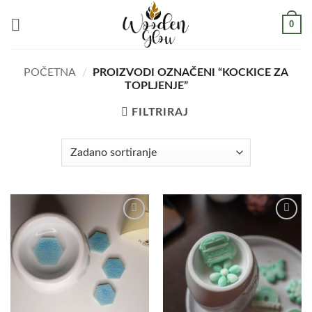
Skip
0
to
content
POČETNA
/
PROIZVODI OZNAČENI “KOCKICE ZA
TOPLJENJE”
FILTRIRAJ
Add to
Add to
wishlist
wishlist