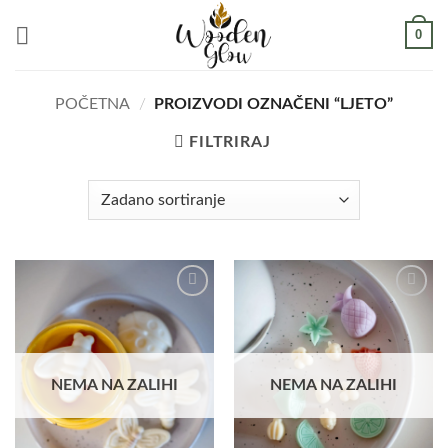
Skip
0
to
content
POČETNA
/
PROIZVODI OZNAČENI “LJETO”
FILTRIRAJ
Add to
Add to
wishlist
wishlist
NEMA NA ZALIHI
NEMA NA ZALIHI