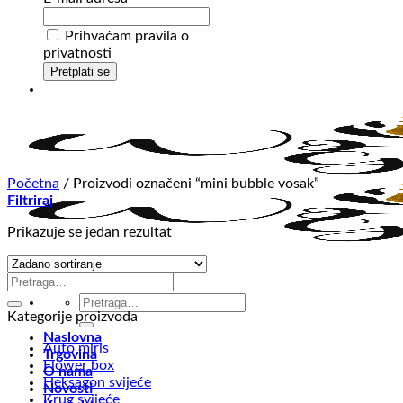
Prihvaćam pravila o
privatnosti
Početna
/
Proizvodi označeni “mini bubble vosak”
Filtriraj
Prikazuje se jedan rezultat
Pretraži:
Pretraži:
Kategorije proizvoda
Naslovna
Auto miris
Trgovina
Flower box
O nama
Heksagon svijeće
Novosti
Krug svijeće