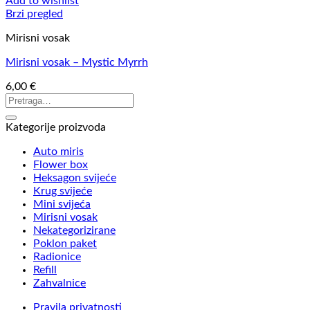
Add to wishlist
Brzi pregled
Mirisni vosak
Mirisni vosak – Mystic Myrrh
6,00
€
Kategorije proizvoda
Auto miris
Flower box
Heksagon svijeće
Krug svijeće
Mini svijeća
Mirisni vosak
Nekategorizirane
Poklon paket
Radionice
Refill
Zahvalnice
Pravila privatnosti