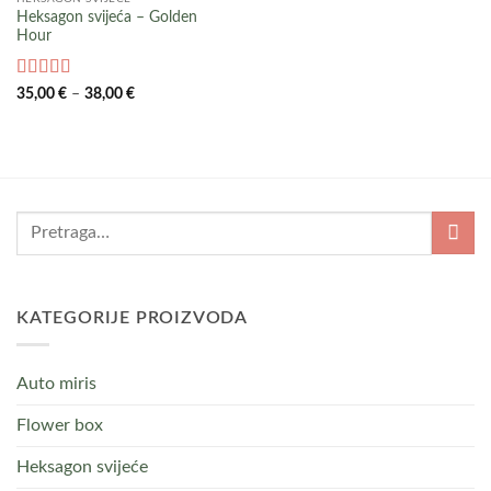
Heksagon svijeća – Golden
Hour
Ocijenjeno
Raspon
35,00
€
–
38,00
€
cijena:
5
od 5
od
35,00 €
do
38,00 €
KATEGORIJE PROIZVODA
Auto miris
Flower box
Heksagon svijeće