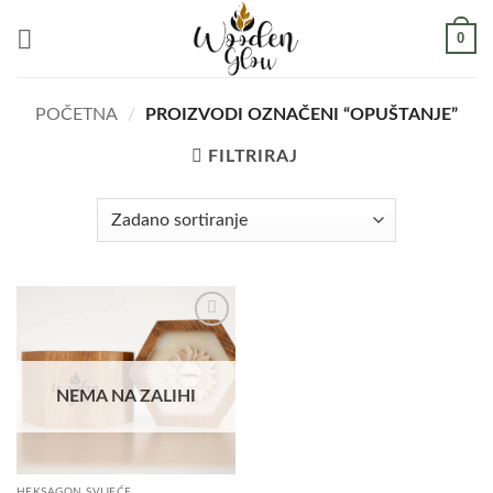
Skip
0
to
content
POČETNA
/
PROIZVODI OZNAČENI “OPUŠTANJE”
FILTRIRAJ
Add to
wishlist
NEMA NA ZALIHI
HEKSAGON SVIJEĆE