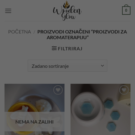
Skip
0
to
content
POČETNA
/
PROIZVODI OZNAČENI “PROIZVODI ZA
AROMATERAPIJU”
FILTRIRAJ
Add to
Add to
wishlist
wishlist
NEMA NA ZALIHI