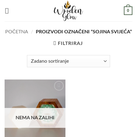
Skip
0
to
content
POČETNA
/
PROIZVODI OZNAČENI “SOJINA SVIJEĆA”
FILTRIRAJ
Add to
wishlist
NEMA NA ZALIHI