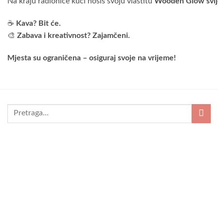
Na kraju radionice kući nosiš svoju vlastitu
Wooden Glow svi
☕
Kava?
Bit
će.
🎨
Zabava
i
kreativnost?
Zajamčeni.
Mjesta su ograničena – osiguraj svoje na vrijeme!