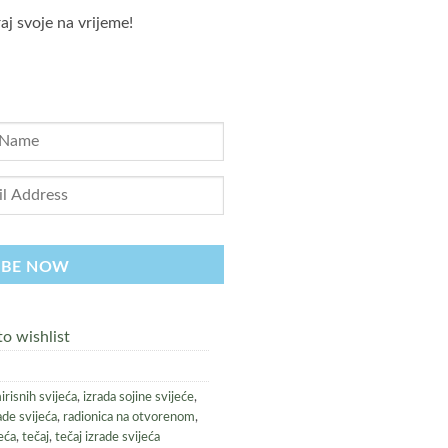
aj svoje na vrijeme!
ock available
IBE NOW
o wishlist
irisnih svijeća
,
izrada sojine svijeće
,
ade svijeća
,
radionica na otvorenom
,
eća
,
tečaj
,
tečaj izrade svijeća