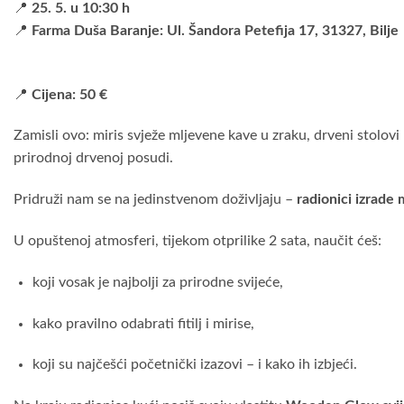
📍
25.
5.
u
10:
30
h
📍
Farma
Duša
Baranje: Ul. Šandora Petefija 17, 31327, Bilje
📍
Cijena:
50 €
Zamisli ovo: miris svježe mljevene kave u zraku, drveni stolo
prirodnoj drvenoj posudi.
Pridruži nam se na jedinstvenom doživljaju –
radionici izrade 
U
opuštenoj
atmosferi,
tijekom
otprilike
2
sata,
naučit
ćeš:
koji
vosak
je
najbolji
za
prirodne
svijeće,
kako
pravilno
odabrati
fitilj
i
mirise,
koji
su
najčešći
početnički
izazovi –
i
kako
ih
izbjeći.