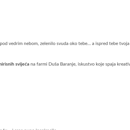
vi pod vedrim nebom, zelenilo svuda oko tebe… a ispred tebe tvoj
mirisnih svijeća
na farmi Duša Baranje,
iskustvo
koje
spaja
kreati