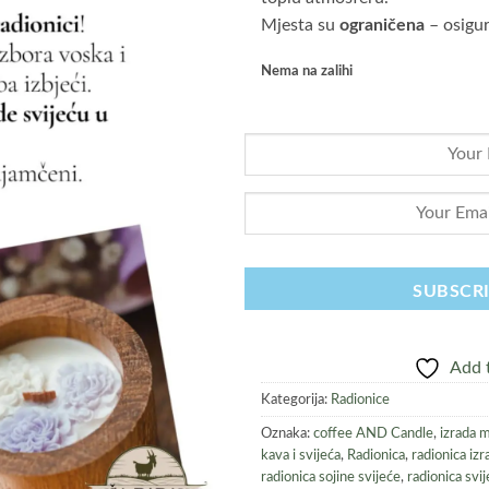
Mjesta su
ograničena
– osigur
Nema na zalihi
Email when st
SUBSCR
Add t
Kategorija:
Radionice
Oznaka:
coffee AND Candle
,
izrada m
kava i svijeća
,
Radionica
,
radionica izr
radionica sojine svijeće
,
radionica svij