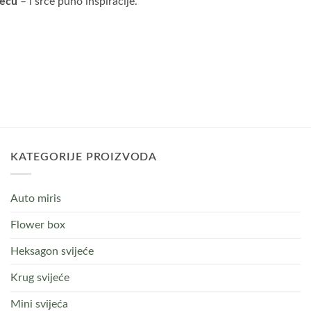
jeću
– i srce puno inspiracije.
KATEGORIJE PROIZVODA
Auto miris
Flower box
Heksagon svijeće
Krug svijeće
Mini svijeća