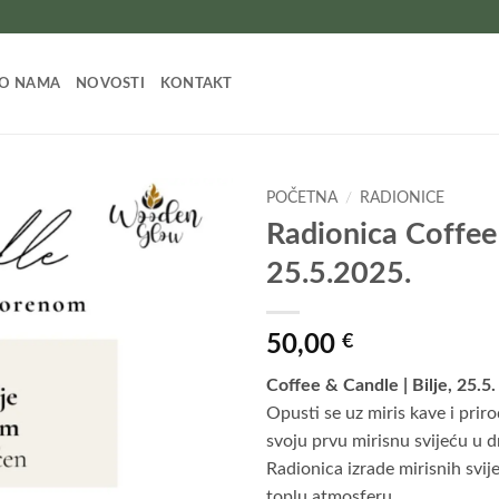
O NAMA
NOVOSTI
KONTAKT
POČETNA
/
RADIONICE
Radionica Coffee
Add to
25.5.2025.
wishlist
50,00
€
Coffee & Candle | Bilje, 25.5.
Opusti se uz miris kave i prir
svoju prvu mirisnu svijeću u d
Radionica izrade mirisnih svij
toplu atmosferu.