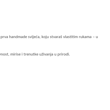
a prva handmade svijeća, koju stvaraš vlastitim rukama – u
vnost,
mirise
i
trenutke
uživanja
u
prirodi.