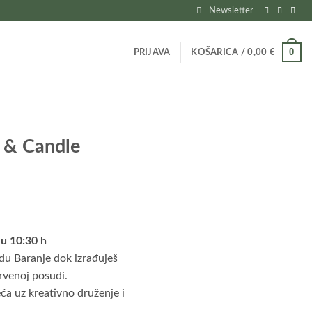
Newsletter
0
PRIJAVA
KOŠARICA /
0,00
€
 & Candle
 u 10:30 h
odu Baranje dok izrađuješ
rvenoj posudi.
eća uz kreativno druženje i