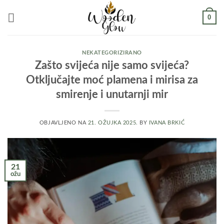
Skip
0
to
content
NEKATEGORIZIRANO
Zašto svijeća nije samo svijeća?
Otključajte moć plamena i mirisa za
smirenje i unutarnji mir
OBJAVLJENO NA
21. OŽUJKA 2025.
BY
IVANA BRKIĆ
21
ožu