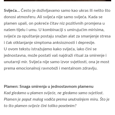
Svijeća…
Često je doživljavamo samo kao ukras ili nešto što
donosi atmosferu. Ali svijeća nije samo svijeća. Kada se
plamen upali, on pokreće čitav niz pozitivnih promjena u
našem tijelu i umu. U kombinaciji s umirujućim mirisima,
svijeće za opuštanje postaju snažan alat za smanjenje stresa
i čak otklanjanje simptoma anksioznosti i depresije.
U ovom tekstu istražujemo kako svijeća, iako čini se
jednostavna, može postati vaš najdraži ritual za smirenje i
unutarnji mir. Svijeća nije samo izvor svjetlosti, ona je most
prema emocionalnoj ravnoteži i mentalnom zdravlju.
Plamen: Snaga smirenja u jednostavnom plamenu
Kad gledamo u plamen svijeće, ne gledamo samo svjetlost.
Plamen je poput malog vodiča prema unutrašnjem miru. Što je
to što plamen svijeće čini toliko posebnim?