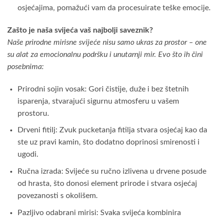
osjećajima, pomažući vam da procesuirate teške emocije.
Zašto je naša svijeća vaš najbolji saveznik?
Naše prirodne mirisne svijeće nisu samo ukras za prostor – one
su alat za emocionalnu podršku i unutarnji mir. Evo što ih čini
posebnima:
Prirodni sojin vosak: Gori čistije, duže i bez štetnih
isparenja, stvarajući sigurnu atmosferu u vašem
prostoru.
Drveni fitilj: Zvuk pucketanja fitilja stvara osjećaj kao da
ste uz pravi kamin, što dodatno doprinosi smirenosti i
ugodi.
Ručna izrada: Svijeće su ručno izlivena u drvene posude
od hrasta, što donosi element prirode i stvara osjećaj
povezanosti s okolišem.
Pazljivo odabrani mirisi: Svaka svijeća kombinira