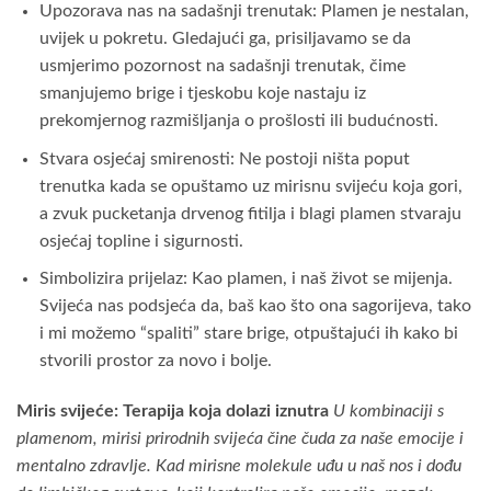
Upozorava nas na sadašnji trenutak: Plamen je nestalan,
uvijek u pokretu. Gledajući ga, prisiljavamo se da
usmjerimo pozornost na sadašnji trenutak, čime
smanjujemo brige i tjeskobu koje nastaju iz
prekomjernog razmišljanja o prošlosti ili budućnosti.
Stvara osjećaj smirenosti: Ne postoji ništa poput
trenutka kada se opuštamo uz mirisnu svijeću koja gori,
a zvuk pucketanja drvenog fitilja i blagi plamen stvaraju
osjećaj topline i sigurnosti.
Simbolizira prijelaz: Kao plamen, i naš život se mijenja.
Svijeća nas podsjeća da, baš kao što ona sagorijeva, tako
i mi možemo “spaliti” stare brige, otpuštajući ih kako bi
stvorili prostor za novo i bolje.
Miris svijeće: Terapija koja dolazi iznutra
U kombinaciji s
plamenom, mirisi prirodnih svijeća čine čuda za naše emocije i
mentalno zdravlje. Kad mirisne molekule uđu u naš nos i dođu