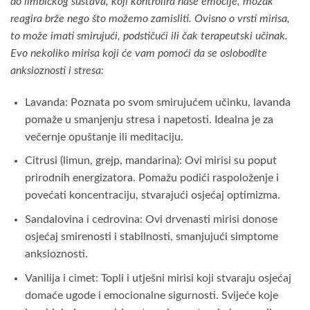
do limbičkog sustava, koji kontrolira naše emocije, mozak
reagira brže nego što možemo zamisliti. Ovisno o vrsti mirisa,
to može imati smirujući, podstičući ili čak terapeutski učinak.
Evo nekoliko mirisa koji će vam pomoći da se oslobodite
anksioznosti i stresa:
Lavanda: Poznata po svom smirujućem učinku, lavanda
pomaže u smanjenju stresa i napetosti. Idealna je za
večernje opuštanje ili meditaciju.
Citrusi (limun, grejp, mandarina): Ovi mirisi su poput
prirodnih energizatora. Pomažu podići raspoloženje i
povećati koncentraciju, stvarajući osjećaj optimizma.
Sandalovina i cedrovina: Ovi drvenasti mirisi donose
osjećaj smirenosti i stabilnosti, smanjujući simptome
anksioznosti.
Vanilija i cimet: Topli i utješni mirisi koji stvaraju osjećaj
domaće ugode i emocionalne sigurnosti. Svijeće koje