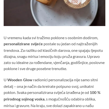
U vremenu kada svi tražimo poklone s osobnim dodirom,
postale su jedan od najtraženijih
personalizirane svijeće
trendova. Za razliku od klasičnih darova, one spajaju ljepotu
dizajna, snagu mirisa i emociju koju pruža gravura. Upravo
zato su idealne za rođendane, vjenčanja, godišnjice, poslovne
poklone i sve druge posebne trenutke.
U
radionici personalizacija nije samo sitni
Wooden Glow
detalj – ona je način da kreirate potpuno svoj, unikatni
poklon. Svaka personalizirana svijeća izrađena je od
100 %
, s mogućnošću odabira oblika,
prirodnog sojinog voska
mirisa i gravure. Na kraju, sve dolazi zapakirano u našu