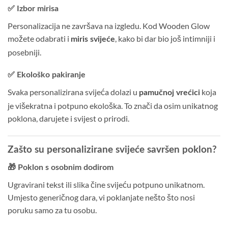
✅ Izbor mirisa
Personalizacija ne završava na izgledu. Kod Wooden Glow
možete odabrati i
, kako bi dar bio još intimniji i
miris svijeće
posebniji.
✅ Ekološko pakiranje
Svaka personalizirana svijeća dolazi u
koja
pamučnoj vrećici
je višekratna i potpuno ekološka. To znači da osim unikatnog
poklona, darujete i svijest o prirodi.
Zašto su personalizirane svijeće savršen poklon?
🎁 Poklon s osobnim dodirom
Ugravirani tekst ili slika čine svijeću potpuno unikatnom.
Umjesto generičnog dara, vi poklanjate nešto što nosi
poruku samo za tu osobu.