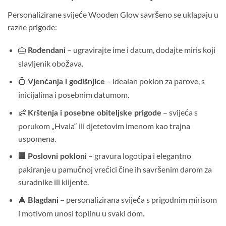
Personalizirane svijeće Wooden Glow savršeno se uklapaju u
razne prigode:
🎂
– ugravirajte ime i datum, dodajte miris koji
Rođendani
slavljenik obožava.
💍
– idealan poklon za parove, s
Vjenčanja i godišnjice
inicijalima i posebnim datumom.
👶
– svijeća s
Krštenja i posebne obiteljske prigode
porukom „Hvala“ ili djetetovim imenom kao trajna
uspomena.
🏢
– gravura logotipa i elegantno
Poslovni pokloni
pakiranje u pamučnoj vrećici čine ih savršenim darom za
suradnike ili klijente.
🎄
– personalizirana svijeća s prigodnim mirisom
Blagdani
i motivom unosi toplinu u svaki dom.