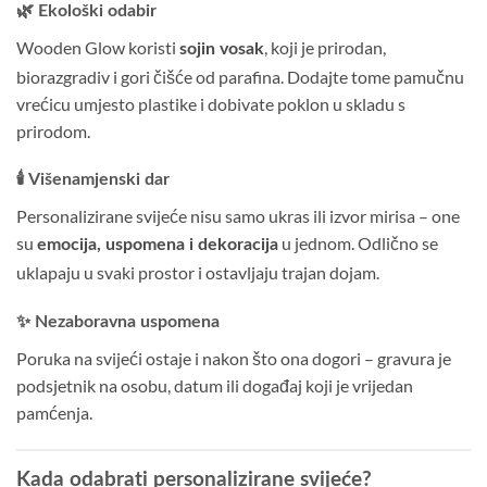
🌿 Ekološki odabir
Wooden Glow koristi
, koji je prirodan,
sojin vosak
biorazgradiv i gori čišće od parafina. Dodajte tome pamučnu
vrećicu umjesto plastike i dobivate poklon u skladu s
prirodom.
🕯️ Višenamjenski dar
Personalizirane svijeće nisu samo ukras ili izvor mirisa – one
su
u jednom. Odlično se
emocija, uspomena i dekoracija
uklapaju u svaki prostor i ostavljaju trajan dojam.
✨ Nezaboravna uspomena
Poruka na svijeći ostaje i nakon što ona dogori – gravura je
podsjetnik na osobu, datum ili događaj koji je vrijedan
pamćenja.
Kada odabrati personalizirane svijeće?