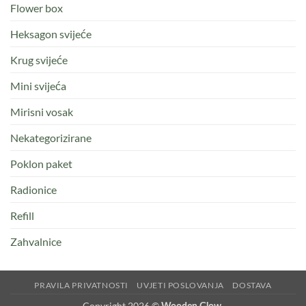
Flower box
Heksagon svijeće
Krug svijeće
Mini svijeća
Mirisni vosak
Nekategorizirane
Poklon paket
Radionice
Refill
Zahvalnice
PRAVILA PRIVATNOSTI
UVJETI POSLOVANJA
DOSTAVA
Copyright 2026 ©