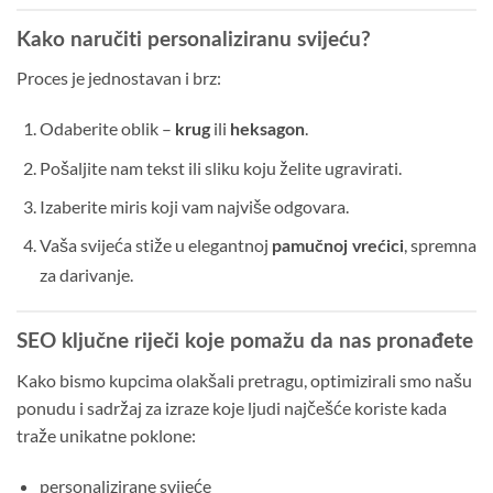
Kako naručiti personaliziranu svijeću?
Proces je jednostavan i brz:
Odaberite oblik –
ili
.
krug
heksagon
Pošaljite nam tekst ili sliku koju želite ugravirati.
Izaberite miris koji vam najviše odgovara.
Vaša svijeća stiže u elegantnoj
, spremna
pamučnoj vrećici
za darivanje.
SEO ključne riječi koje pomažu da nas pronađete
Kako bismo kupcima olakšali pretragu, optimizirali smo našu
ponudu i sadržaj za izraze koje ljudi najčešće koriste kada
traže unikatne poklone:
personalizirane svijeće