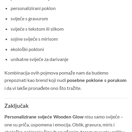
personalizirani poklon
svijeće s gravurom
svijeće s tekstom ili slikom
sojine svijeće s mirisom
ekološki pokloni
unikatne svijeće za darivanje
Kombinacija ovih pojmova pomaže nam da budemo
prepoznati kao brend koji nudi
posebne poklone s porukom
i da vi lakše pronađete ono što tražite.
Zaključak
nisu samo svijeće –
Personalizirane svijeće Wooden Glow
one su priča, uspomena i emocija. Oblik, gravura, miris i
ekološko pakiranje čine ih savršenim darom za svaku priliku.