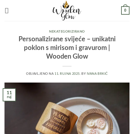
Skip
0
to
content
NEKATEGORIZIRANO
Personalizirane svijeće – unikatni
poklon s mirisom i gravurom |
Wooden Glow
OBJAVLJENO NA
11. RUJNA 2025.
BY
IVANA BRKIĆ
11
ruj