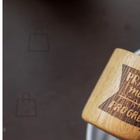
Kontakt
Prijava
Košarica /
0,00
€
0
Nema proizvoda u košarici.
Povratak u trgovinu
0
Košarica
Nema proizvoda u košarici.
Povratak u trgovinu