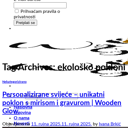
Prihvaćam pravila o
privatnosti
Tag Archives:
ekološko pokloni
Nekategorizirano
Personalizirane svijeće – unikatni
Pretraži:
poklon s mirisom i gravurom | Wooden
Naslovna
Glow
Trgovina
O nama
Novosti
Objavljeno na
11. rujna 2025.
11. rujna 2025.
by
Ivana Brkić