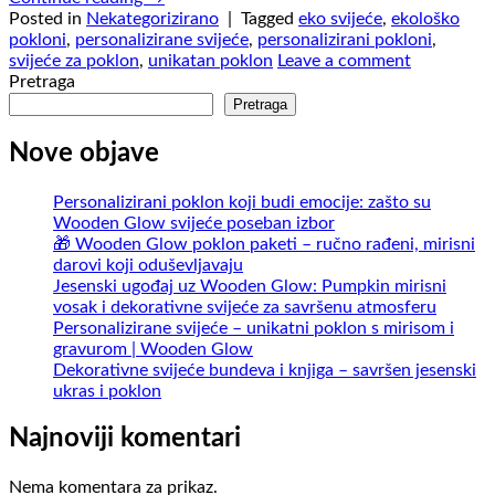
Posted in
Nekategorizirano
|
Tagged
eko svijeće
,
ekološko
pokloni
,
personalizirane svijeće
,
personalizirani pokloni
,
svijeće za poklon
,
unikatan poklon
Leave a comment
Pretraga
Pretraga
Nove objave
Personalizirani poklon koji budi emocije: zašto su
Wooden Glow svijeće poseban izbor
🎁 Wooden Glow poklon paketi – ručno rađeni, mirisni
darovi koji oduševljavaju
Jesenski ugođaj uz Wooden Glow: Pumpkin mirisni
vosak i dekorativne svijeće za savršenu atmosferu
Personalizirane svijeće – unikatni poklon s mirisom i
gravurom | Wooden Glow
Dekorativne svijeće bundeva i knjiga – savršen jesenski
ukras i poklon
Najnoviji komentari
Nema komentara za prikaz.