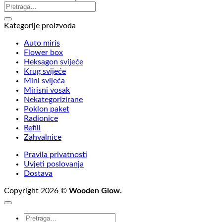
Kategorije proizvoda
Auto miris
Flower box
Heksagon svijeće
Krug svijeće
Mini svijeća
Mirisni vosak
Nekategorizirane
Poklon paket
Radionice
Refill
Zahvalnice
Pravila privatnosti
Uvjeti poslovanja
Dostava
Copyright 2026 ©
Wooden Glow.
Pretraži: