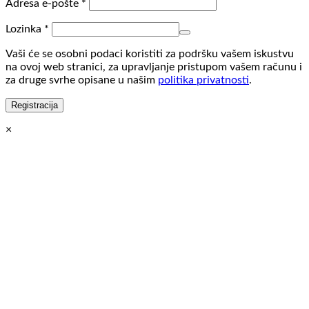
Obvezno
Adresa e-pošte
*
Obvezno
Lozinka
*
Vaši će se osobni podaci koristiti za podršku vašem iskustvu
na ovoj web stranici, za upravljanje pristupom vašem računu i
za druge svrhe opisane u našim
politika privatnosti
.
Registracija
×