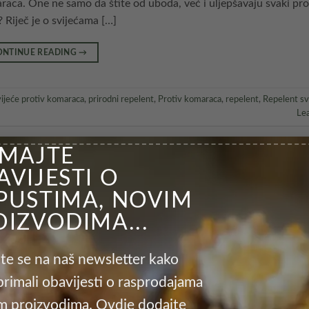
maraca. One ne samo da štite od uboda, već i uljepšavaju svaki pr
 Riječ je o svijećama […]
ONTINUE READING
→
vijeće protiv komaraca
,
prirodni repelent
,
Protiv komaraca
,
repelent
,
Repelent sv
Le
IMAJTE
NEKATEGORIZIRANO
ko našim proizvodima doprinosite održi
AVIJESTI O
loškom životu
PUSTIMA, NOVIM
OIZVODIMA...
NA
14. OŽUJKA 2025.
BY
IVANA BRKIĆ
ite se na naš newsletter kako
primali obavijesti o rasprodajama
im proizvodima. Ovdje dodajte