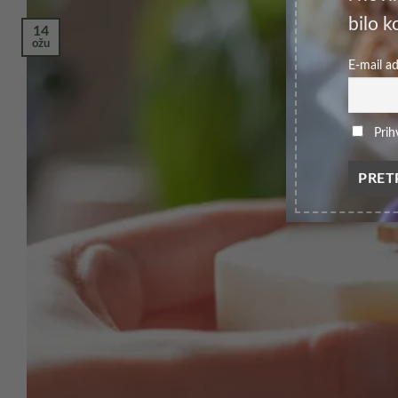
bilo ko
14
ožu
E-mail a
Prih