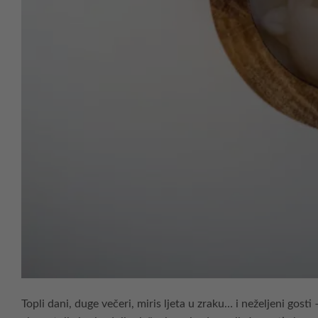
Topli dani, duge večeri, miris ljeta u zraku… i neželjeni gos