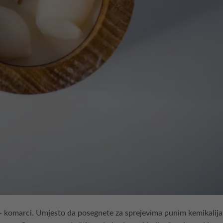
ti – komarci. Umjesto da posegnete za sprejevima punim kemikalija