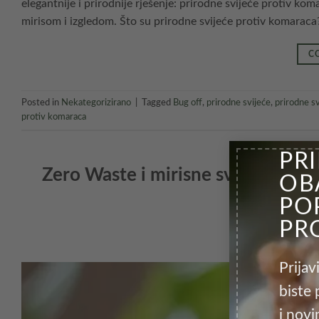
elegantnije i prirodnije rješenje: prirodne svijeće protiv ko
mirisom i izgledom. Što su prirodne svijeće protiv komaraca?
C
Posted in
Nekategorizirano
|
Tagged
Bug off
,
prirodne svijeće
,
prirodne s
protiv komaraca
PR
Zero Waste i mirisne svijeće: Ka
OB
eko
PO
PR
OBJAVLJENO 
Prijav
biste 
i nov