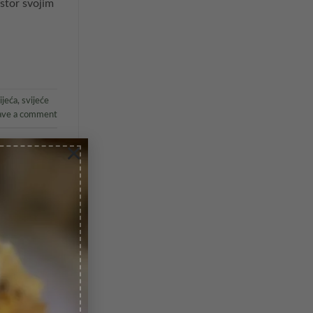
ostor svojim
ijeća
,
svijeće
ave a comment
×
vom i