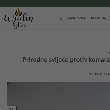
Skip
to
content
NASLOVNA
TRGOVINA
Prirodne svijeće protiv komarac
OBJAVLJENO 
29