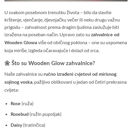
U svakom posebnom trenutku života – bilo da slavite
krštenje, vjenčanje, djevojačku večer ili neku drugu važnu
prigodu – zahvalnost prema dragim ljudima zaslužuje biti
izražena na poseban način. Upravo zato su
zahvalnice od
više od običnog poklona – one su uspomena
Wooden Glowa
koja miriše, izgleda očaravajuće i dolazi od srca.
🌼 Što su Wooden Glow zahvalnice?
Naše zahvalnice su
ručno izrađeni cvjetovi od mirisnog
, pažljivo oblikovani u jedan od četiri prekrasna
sojinog voska
cvijeta:
(ruža)
Rose
(ružin pupoljak)
Rosebud
(tratinčica)
Daisy