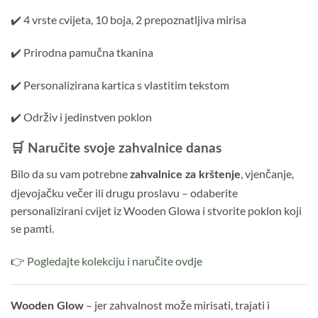
✔️ 4 vrste cvijeta, 10 boja, 2 prepoznatljiva mirisa
✔️ Prirodna pamučna tkanina
✔️ Personalizirana kartica s vlastitim tekstom
✔️ Održiv i jedinstven poklon
🛒 Naručite svoje zahvalnice danas
Bilo da su vam potrebne
, vjenčanje,
zahvalnice za krštenje
djevojačku večer ili drugu proslavu – odaberite
personalizirani cvijet iz Wooden Glowa i stvorite poklon koji
se pamti.
👉
Pogledajte kolekciju i naručite ovdje
– jer zahvalnost može mirisati, trajati i
Wooden Glow