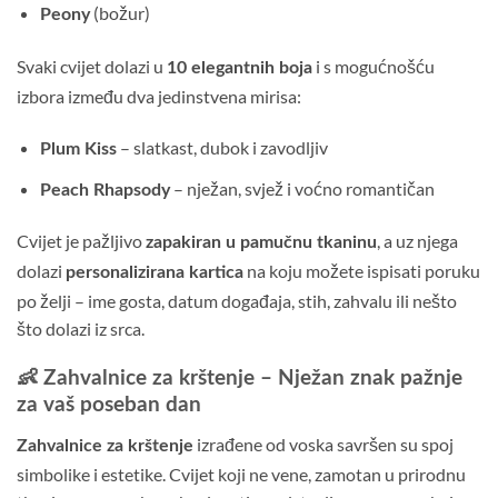
(božur)
Peony
Svaki cvijet dolazi u
i s mogućnošću
10 elegantnih boja
izbora između dva jedinstvena mirisa:
– slatkast, dubok i zavodljiv
Plum Kiss
– nježan, svjež i voćno romantičan
Peach Rhapsody
Cvijet je pažljivo
, a uz njega
zapakiran u pamučnu tkaninu
dolazi
na koju možete ispisati poruku
personalizirana kartica
po želji – ime gosta, datum događaja, stih, zahvalu ili nešto
što dolazi iz srca.
👶 Zahvalnice za krštenje – Nježan znak pažnje
za vaš poseban dan
izrađene od voska savršen su spoj
Zahvalnice za krštenje
simbolike i estetike. Cvijet koji ne vene, zamotan u prirodnu