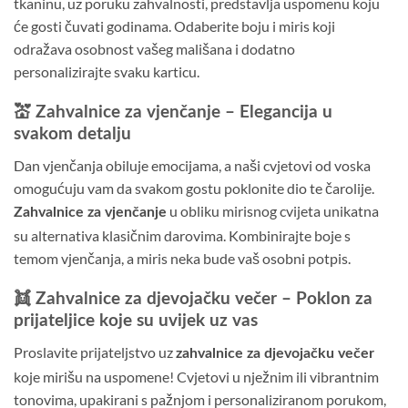
tkaninu, uz poruku zahvalnosti, predstavlja uspomenu koju
će gosti čuvati godinama. Odaberite boju i miris koji
odražava osobnost vašeg mališana i dodatno
personalizirajte svaku karticu.
💒 Zahvalnice za vjenčanje – Elegancija u
svakom detalju
Dan vjenčanja obiluje emocijama, a naši cvjetovi od voska
omogućuju vam da svakom gostu poklonite dio te čarolije.
u obliku mirisnog cvijeta unikatna
Zahvalnice za vjenčanje
su alternativa klasičnim darovima. Kombinirajte boje s
temom vjenčanja, a miris neka bude vaš osobni potpis.
👯 Zahvalnice za djevojačku večer – Poklon za
prijateljice koje su uvijek uz vas
Proslavite prijateljstvo uz
zahvalnice za djevojačku večer
koje mirišu na uspomene! Cvjetovi u nježnim ili vibrantnim
tonovima, upakirani s pažnjom i personaliziranom porukom,