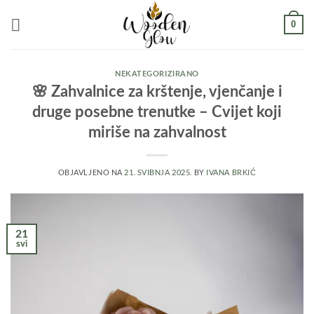
Skip
0
to
content
NEKATEGORIZIRANO
🌸 Zahvalnice za krštenje, vjenčanje i
druge posebne trenutke – Cvijet koji
miriše na zahvalnost
OBJAVLJENO NA
21. SVIBNJA 2025.
BY
IVANA BRKIĆ
21
svi